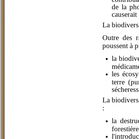
de la ph
causerait
La biodiversi
Outre des r
poussent à pr
la biodiv
médicame
les écosy
terre (pu
sécheress
La biodivers
:
la destru
forestièr
l'introd