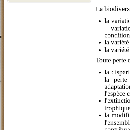
La biodivers
la variat
- variat
condition
la variét
la variét
Toute perte 
la dispar
la perte
adaptatio
l'espèce 
l'extinct
trophiqu
la modifi
l'ensemb
contribua