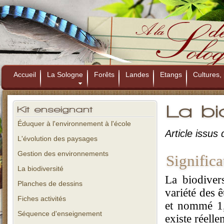
Accueil
La Sologne
Forêts
Landes
Etangs
Cultures, 
La bi
Kit
enseignant
Éduquer à l'environnement à l'école
Article issus 
L'évolution des paysages
Gestion des environnements
Significa
La biodiversité
La biodivers
Planches de dessins
variété des ê
Fiches activités
et nommé 1,7
Séquence d'enseignement
existe réell