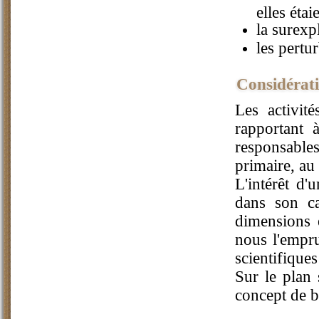
elles étai
la surexp
les pertu
Considérat
Les activit
rapportant 
responsable
primaire, au
L'intérêt d'
dans son ca
dimensions é
nous l'empru
scientifique
Sur le plan 
concept de b