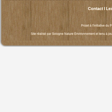
Contact
I
Le
Projet à l'initiative du
P
Site réalisé par
Sologne Nature Environnement
et tenu à jo